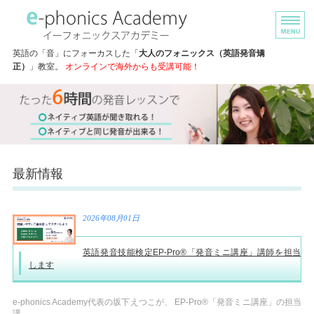
英語の”音”にフォーカスした
英語の「音」にフォーカスした「
大人のフォニックス（英語発音矯
正）
」教室。
オンラインで海外からも受講可能！
ホーム
レッスンの効果
コース・料金
最新情報
講師プロフィール
「音」を可視化！ トライアルレッスン
2026年08月01日
英語発音技能検定EP-Pro®「発音ミニ講座」講師を担当
します
e-phonics Academy代表の坂下えつこが、 EP-Pro®「発音ミニ講座」の担当
講...